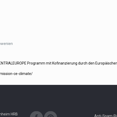
lowenien
CENTRALEUROPE Programm mit Kofinanzierung durch den Europäischen F
mission-ce-climate/
nnheim HRB
Anti-Spam-Ric