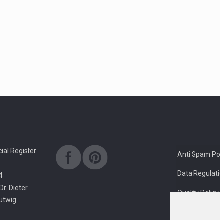
al Register
Anti Spam Pol
Data Regulati
4
Dr. Dieter
Quality Policy
rutwig